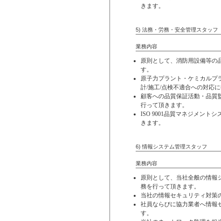
きます。
5) 法務・労務・安全管
業務内容
原則として、消防用設備等の
す。
原子力プラント・ケミカルプ
計/施工/点検不適合への対応
顧客への品質保証活動・品質
行って頂きます。
ISO 9001品質マネジメン
きます。
6) 情報システ
業務内容
原則として、当社全般の情報
務を行って頂きます。
当社の情報セキュリティ対策
社員ならびに協力業者へ情報
す。