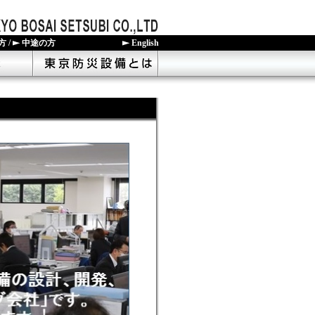
方
/
中途の方
English
準)に基づく火災防護設備
研究・開発
東京防災設備とは