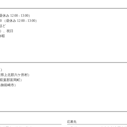
休み 12:00 - 13:00）
 （昼休み 12:00 - 13:00）
ほど
曜）、祝日
休暇
区）
青森県上北郡六ケ所村）
県双葉郡富岡町）
県御前崎市）
応募先