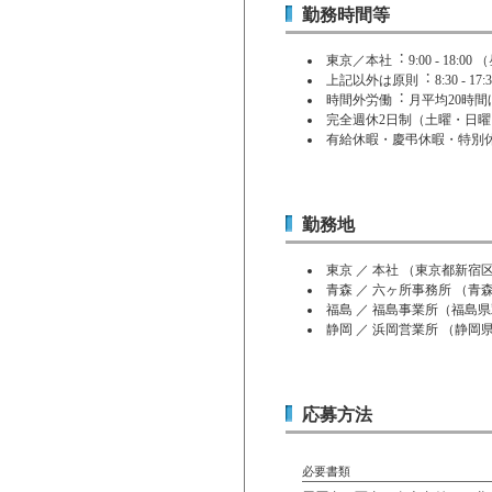
勤務時間等
東京／本社︓ 9:00 - 18:00 （昼
上記以外は原則︓ 8:30 - 17:30
時間外労働︓ 月平均20時間
完全週休2日制（土曜・日
有給休暇・慶弔休暇・特別
勤務地
東京 ／ 本社 （東京都新宿
青森 ／ 六ヶ所事務所 （
福島 ／ 福島事業所（福島
静岡 ／ 浜岡営業所 （静岡
応募方法
必要書類