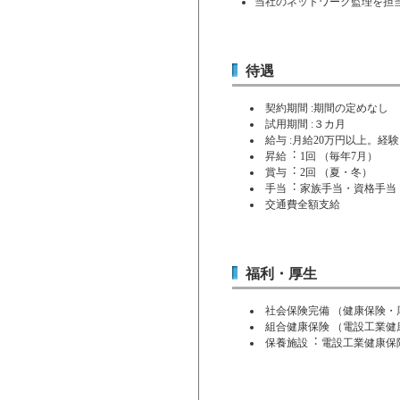
当社のネットワーク監理を担
待遇
契約期間 :期間の定めなし
試用期間 :３カ月
給与 :月給20万円以上。経
昇給︓ 1回 （毎年7月）
賞与︓ 2回 （夏・冬）
手当︓ 家族手当・資格手当
交通費全額支給
福利・厚生
社会保険完備 （健康保険・
組合健康保険 （電設工業健
保養施設︓ 電設工業健康保