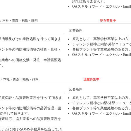
須ではありません）。
OAスキル（ワード・エクセル・Emai
タッフ 採用地：本社・青森・福島・静岡
現在募集中
応募条件
業活動及びその業務処理を行って頂きま
原則として、高等学校卒業以上の方
チャレンジ精神と内部/外部コミュニ
ラント等の消防用設備等の積算・見積・
各種プラント等で業務経験のある方
。
OAスキル（ワード・エクセル・Emai
力業者への価格交渉・発注、申請書類処
す。
フ 採用地︓ 本社・青森・福島・静岡
現在募集中
応募条件
品質保証・品質管理業務を行っ て頂きま
原則として、高等学校卒業以上の方
チャレンジ精神と内部/外部コミュニ
ラント等の消防用設備等の品質管理・設
各種プラント等で業務経験のある方
に従事して頂きます。
OAスキル（ワード・エクセル・Emai
監査対応、協力業者への品質管理業務を
トシステムにおけるQMS事務局を担当して頂