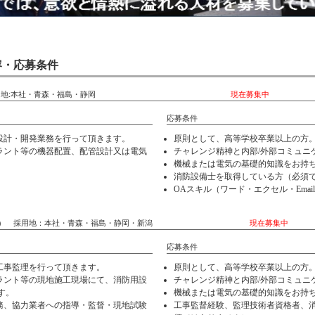
容・応募条件
気・機械） 採用地:本社・青森・福島・静岡
現在募集中
応募条件
設計・開発業務を行って頂きます。
原則として、高等学校卒業以上の方
ラント等の機器配置、配管設計又は電気
チャレンジ精神と内部/外部コミュニ
機械または電気の基礎的知識をお持
消防設備士を取得している方（必須
OAスキル（ワード・エクセル・Email
（電気・機械） 採用地：本社・青森・福島・静岡・新潟
現在募集中
応募条件
工事監理を行って頂きます。
原則として、高等学校卒業以上の方
ラント等の現地施工現場にて、消防用設
チャレンジ精神と内部/外部コミュニ
す。
機械または電気の基礎的知識をお持
務、協力業者への指導・監督・現地試験
工事監督経験、監理技術者資格者、