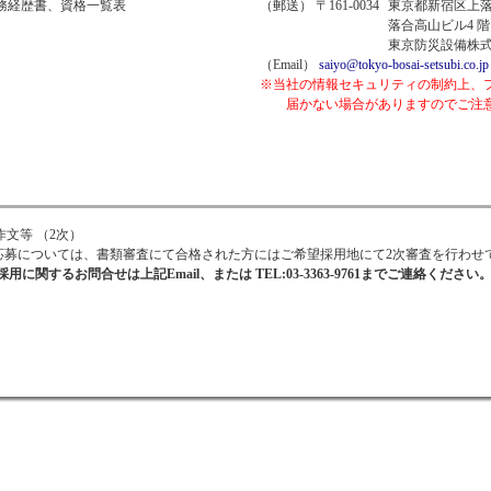
務経歴書、資格一覧表
（郵送） 〒161-0034
東京都新宿区上落合
落合高山ビル4 階
東京防災設備株式
（Email）
saiyo@tokyo-bosai-setsubi.co.jp
※当社の情報セキュリティの制約上、
届かない場合がありますのでご注意
作文等 （2次）
応募については、書類審査にて合格された方にはご希望採用地にて2次審査を行わせ
採用に関するお問合せは上記Email、または TEL:03-3363-9761までご連絡ください