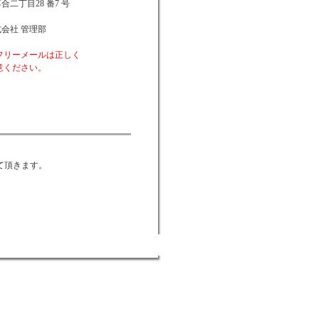
二丁目28 番7 号
会社 管理部
フリーメールは正しく
ください。
て頂きます。
。