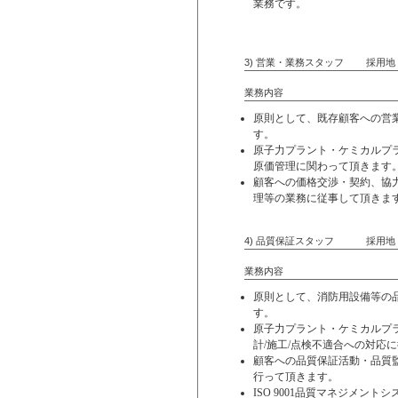
業務です。
3) 営業・業務ス
業務内容
原則として、既存顧客への営
す。
原子力プラント・ケミカルプ
原価管理に関わって頂きます
顧客への価格交渉・契約、協
理等の業務に従事して頂きま
4) 品質保証スタッ
業務内容
原則として、消防用設備等の
す。
原子力プラント・ケミカルプ
計/施工/点検不適合への対応
顧客への品質保証活動・品質
行って頂きます。
ISO 9001品質マネジメン