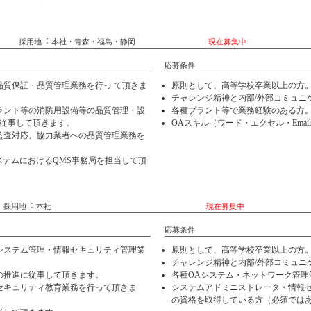
理スタッフ 採用地︓ 本社・青森・福島・静岡
現在募集中
応募条件
品質保証・品質管理業務を行っ て頂きま
原則として、高等学校卒業以上の方
チャレンジ精神と内部/外部コミュニ
ラント等の消防用設備等の品質管理・設
各種プラント等で業務経験のある方
に従事して頂きます。
OAスキル（ワード・エクセル・Emai
監査対応、協力業者への品質管理業務を
トシステムにおけるQMS事務局を担当して頂
ム管理スタッフ 採用地︓ 本社
現在募集中
応募条件
システム管理・情報セキュリティ管理業
原則として、高等学校卒業以上の方
チャレンジ精神と内部/外部コミュニ
の推進に従事して頂きます。
各種OAシステム・ネットワーク管理
セキュリティ教育業務を行って頂きま
システムアドミニストレータ・情報
の資格を取得している方（必須では