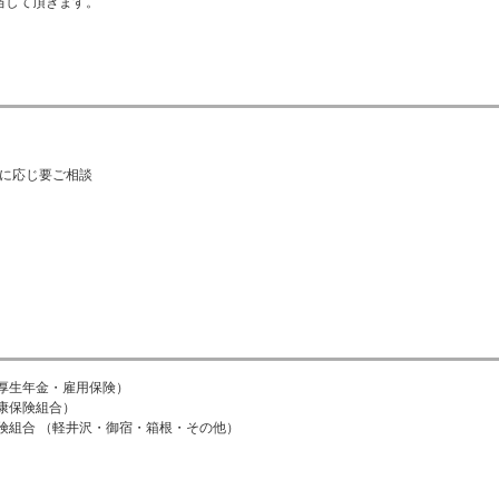
当して頂きます。
験に応じ要ご相談
厚生年金・雇用保険）
康保険組合）
険組合 （軽井沢・御宿・箱根・その他）