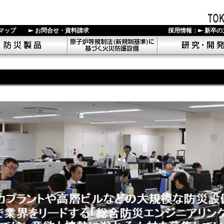
マップ
お問合せ・資料請求
採用情報：
新卒の
ステム
防災製品
原子炉規制法(新規制基